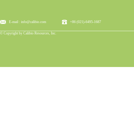
E-mail : info@calibio.com
+86 (021)-6495-1687
© Copyright by Calibio Resources, Inc.