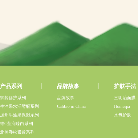
产品系列
品牌故事
护肤手法
御龄修护系列
品牌故事
三明治面膜
牛油果水活酵醒系列
Calibio in China
Homespa
加州牛油果保湿系列
水氧护肤
维C莹润臻白系列
北美乔松紧致系列