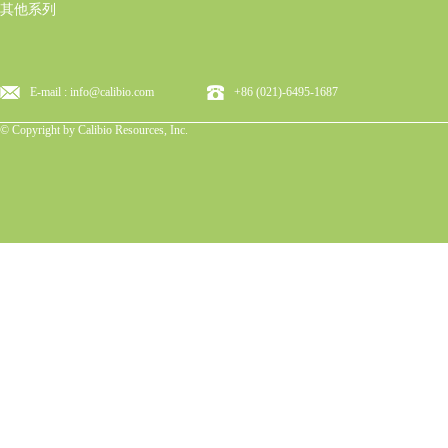
其他系列
E-mail : info@calibio.com
+86 (021)-6495-1687
© Copyright by Calibio Resources, Inc.