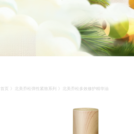
首页
》
北美乔松弹性紧致系列
》
北美乔松多效修护精华油