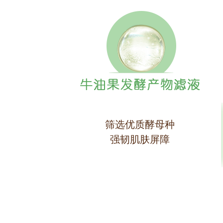
筛选优质酵母种
强韧肌肤屏障