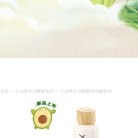
首页
》
牛油果水活酵醒系列
》
牛油果水活酵醒保湿嫩肤水